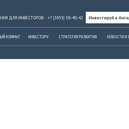
Инвестируй в Анга
ИНИЯ ДЛЯ ИНВЕСТОРОВ:
+7 (3955) 50-40-42
ЫЙ КЛИМАТ
ИНВЕСТОРУ
СТРАТЕГИЯ РАЗВИТИЯ
НОВОСТИ И 
РЫ
Модернизация оборудования идет в Мег