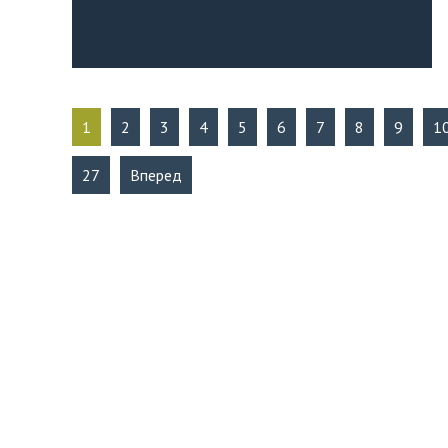
1
2
3
4
5
6
7
8
9
1
27
Вперед
КОНТАКТЫ
Администрация Ангарского горо
665830, г. Ангарск, пл. Ленина (63
Отдел по стратегическому разв
Телефон: +7(3955) 50-40-42
E-mail: invest@mail.angarsk-adm.