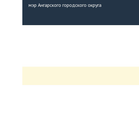
мэр Ангарского городского округа
КОНТАКТЫ
Администрация Ангарского городского ок
665830, г. Ангарск, пл. Ленина (63 квартал, 