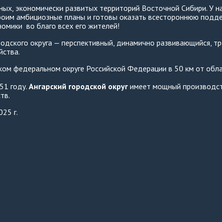
ых, экономически развитых территорий Восточной Сибири. У на
троим амбициозные планы и готовы оказать всестороннюю подд
номики во благо всех его жителей!
одского округа — перспективный, динамично развивающийся, тр
йства.
ом федеральном округе Российской Федерации в 50 км от обла
51 году.
Ангарский городской округ
имеет мощный производст
тв.
25 г.