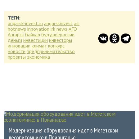
ТЕГИ:
angarsk-invest.ru
,
angarskinvest
,
asi
,
hotnews
,
innovation
,
irk
,
news
,
АГО
,
Ангарск
,
байкал
,
будушеероссии
,
VK
Odnoklass
Tel
деньги
,
инвестиции
,
инвесторы
,
инновации
,
климат
,
конкурс
,
новости
,
предпринимательство
,
проекты
,
экономика
СМОТРИТЕ ТАК ЖЕ
Модернизация оборудования идет в Мегетском
лесопитомнике в Приангарье