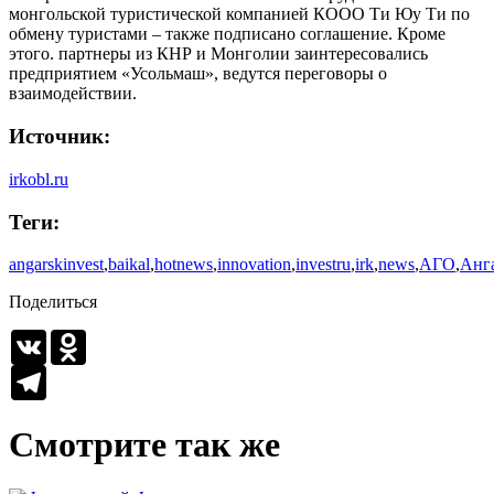
монгольской туристической компанией КООО Ти Юу Ти по
обмену туристами – также подписано соглашение. Кроме
этого. партнеры из КНР и Монголии заинтересовались
предприятием «Усольмаш», ведутся переговоры о
взаимодействии.
Источник:
irkobl.ru
Теги:
angarskinvest
,
baikal
,
hotnews
,
innovation
,
investru
,
irk
,
news
,
АГО
,
Анг
Поделиться
VK
Odnoklassniki
Telegram
Смотрите так же