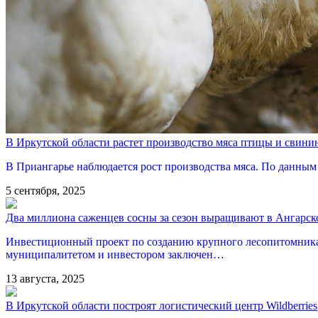
В Иркутской области растет производство мяса птицы и свини
В Приангарье наблюдается рост производства мяса. По данным 
5 сентября, 2025
Два миллиона саженцев сосны за сезон выращивают в Ангарс
Инвестиционный проект по созданию крупного лесопитомника «
муниципалитетом и инвестором заключен…
13 августа, 2025
В Иркутской области построят логистический центр Wildberries