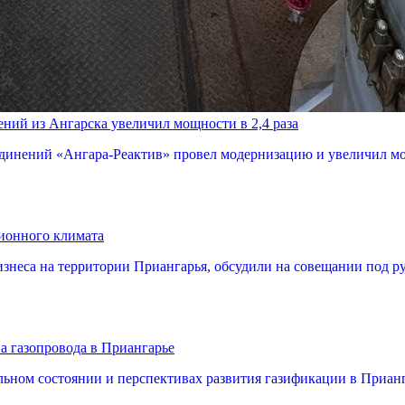
ний из Ангарска увеличил мощности в 2,4 раза
инений «Ангара-Реактив» провел модернизацию и увеличил мощно
ционного климата
неса на территории Приангарья, обсудили на совещании под ру
а газопровода в Приангарье
льном состоянии и перспективах развития газификации в Прианг