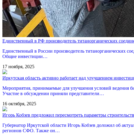
Единственный в РФ производитель титанорганических соедине
Единственный в России производитель титанорганических соед
Общие инвестиции…
17 ноября, 2025
Иркутская область активно работает над улучшением инвести
Мероприятия, принимаемые для улучшения условий ведения биз
Участие в обсуждении приняли представители…
16 октября, 2025
Игорь Кобзев предложил пересмотреть параметры строительств
Губернатор Иркутской области Игорь Кобзев доложил об актуа
регионов СФО. Также он…