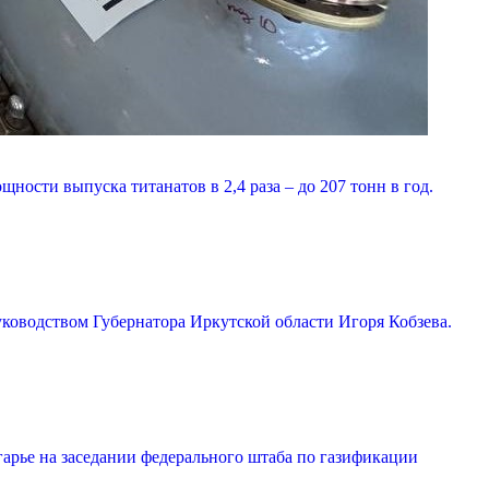
сти выпуска титанатов в 2,4 раза – до 207 тонн в год.
ководством Губернатора Иркутской области Игоря Кобзева.
арье на заседании федерального штаба по газификации