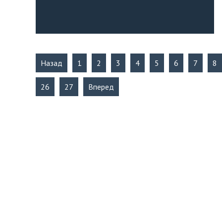
Назад
1
2
3
4
5
6
7
8
26
27
Вперед
КОНТАКТЫ
Администрация Ангарского горо
665830, г. Ангарск, пл. Ленина (63
Отдел по стратегическому разв
Телефон: +7(3955) 50-40-42
E-mail: invest@mail.angarsk-adm.